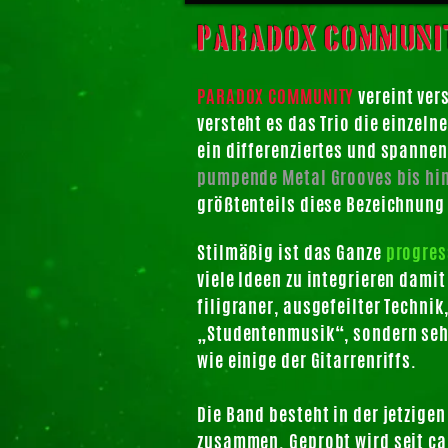
Paradox Communit
PARADOX COMMUNITY
vereint ver
versteht es das Trio die einzel
ein differenziertes und spann
pumpende Metal Grooves bis hin
größtenteils diese Bezeichnung
Stilmäßig ist das Ganze
progres
viele Ideen zu integrieren damit
filigraner, ausgefeilter Techni
„Studentenmusik“, sondern sehr
wie einige der Gitarrenriffs.
Die Band besteht in der jetzige
zusammen. Geprobt wird seit ca.