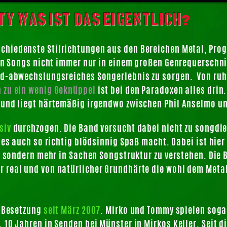
y Was ist das eigentlich
?
schiedenste Stilrichtungen aus den Bereichen Metal, Prog
nen Songs nicht immer nur in einem großen Genrequerschni
end-abwechslungsreiches Songerlebnis zu sorgen. Von ru
 zu ein wenig Geknüppel
ist bei den Paradoxen alles drin
 und liegt härtemäßig irgendwo zwischen Phil Anselmo un
siv
durchzogen. Die Band versucht dabei nicht zu songdie
 es auch so richtig blödsinnig Spaß macht. Dabei ist hier
k, sondern mehr in Sachen Songstruktur zu verstehen. Die 
 real und von natürlicher Grundhärte die wohl dem Meta
n Besetzung
seit März 2007
. Mirko und Tommy spielen sogar
 10 Jahren in Senden bei Münster in Mirkos Keller. Seit d