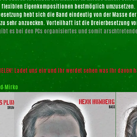
h flexiblen Eigenkompositionen bestmöglich umzusetzen. 
besetzung hebt sich die Band eindeutig von der Masse de
u sehr anzuecken. Vorteilhaft ist die Dreierbesetzung vo
bt es bei den PCs organisiertes und somit arschtretend
IELEN! Ladet uns ein und Ihr werdet sehen was Ihr davon h
d Mirko